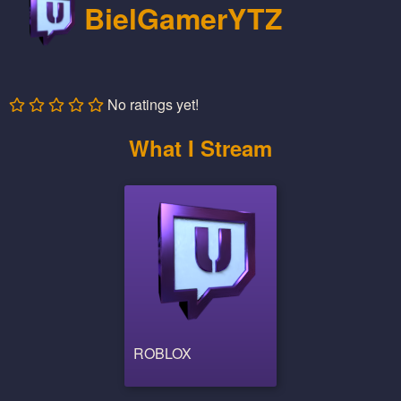
BielGamerYTZ
No ratings yet!
What I Stream
ROBLOX